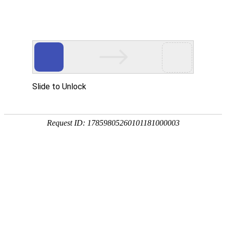
jxf吉祥坊(中国区)官方网站
中文
英文
首页
关于jxf吉祥坊(中国区)官方网站
产品服务
智能显示芯片
AI Scaler
智能微控制器
TMCU-CVM012x
MCU-CVM011x
MCU-CVM014x
智能感控芯片
屏幕触控芯片
智能SAR-sensor
可穿戴触控芯片
新闻中心
联系我们
会员中心